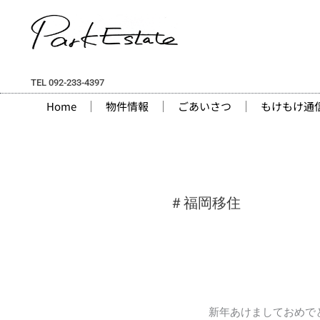
内
容
を
ス
キ
TEL 092-233-4397
ッ
Home
物件情報
ごあいさつ
もけもけ通
プ
＃福岡移住
【新
新年あけましておめで