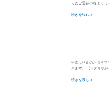
春
らぬご愛顧の程よろし
の
続きを読む »
ご
挨
拶】
1
月
7
日
(水)
よ
2025
平素は格別のお引き立
り
年
きます。 【年末年始休暇
2026
末
年
続きを読む »
年
の
始
営
休
業
暇
を
の
開
お