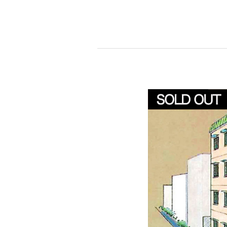
始
休
暇
の
お
知
ら
せ
【一
棟
収
益
物
件】
『福
岡
市
内
で