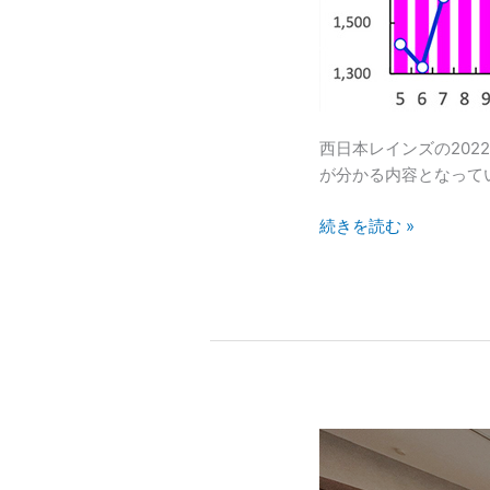
4
月
&5
月
月
次
西日本レインズの202
レ
が分かる内容となってい
ポ
ー
続きを読む »
ト
ま
と
め
『ア
ー