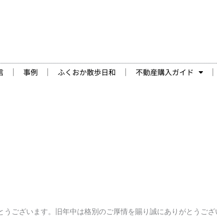
信
事例
ふくおか散歩日和
不動産購入ガイド
とうございます。旧年中は格別のご厚情を賜り誠にありがとうござ