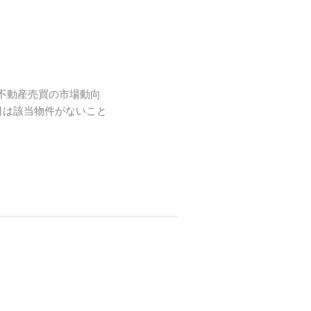
る不動産売買の市場動向
本日は該当物件がないこと