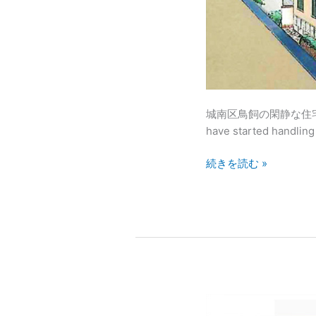
も
指
折
り
の
デ
ザ
城南区鳥飼の閑静な住
イ
have started handling
ナ
ー
続きを読む »
ズ
共
同
住
宅』
_
福
岡
ふ
市