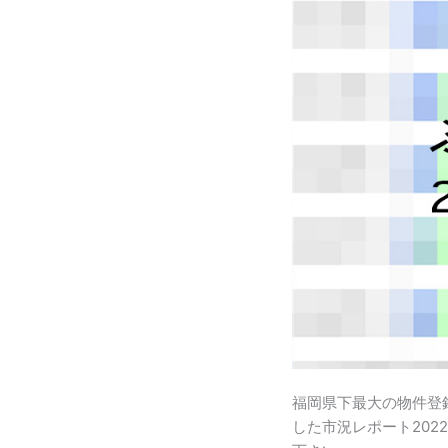
れ
城
ん
南
ず
区
市
鳥
況
飼
レ
収
ポ
益
ー
物
ト
件
2022
の
年
ご
10
紹
月〜
介
12
月
福岡県下最大の物件登
した市況レポート202