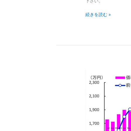
下さい。
続きを読む »
西
日
本
レ
イ
ン
ズ
2022
年