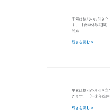
始
知
い
ら
た
せ
夏
平素は格別のお引き立
し
季
す。 【夏季休暇期間】2
ま
休
開始
し
暇
た。
続きを読む »
の
お
知
ら
せ
2024
平素は格別のお引き立
年
きます。 【年末年始休暇
末
続きを読む »
年