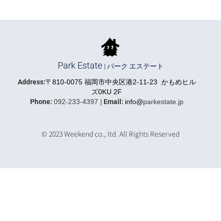
Park Estate
| パーク エステート
Address:
〒810-0075 福岡市中央区港2-11-23 かもめヒル
ズ0KU 2F
Phone:
092-233-4397 |
Email:
info@
parkestate.jp
https://iqrafudosan.com/companies/5591
© 2023 Weekend co., ltd. All Rights Reserved