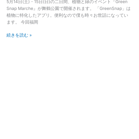
5月14日(土)・15日(日)の二日間、植物と緑のイベント『Green
の
Snap Marche』が舞鶴公園で開催されます。 「GreenSnap」は
イ
植物に特化したアプリ。便利なので僕も時々お世話になってい
ベ
ます。 今回福岡
ン
ト
続きを読む »
情
報
『Green
snap
Marche』
@
福
岡
市
中
央
区
舞
鶴
公