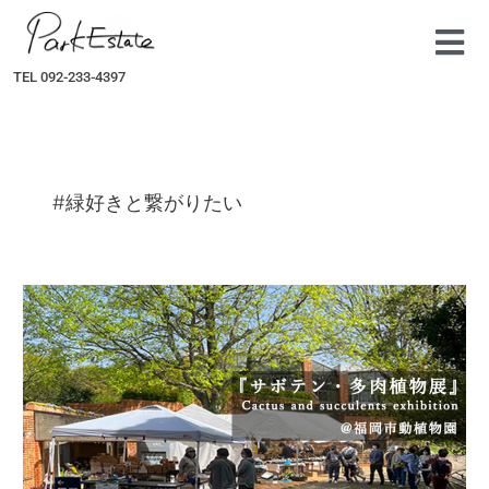
内
容
を
TEL 092-233-4397
ス
キ
ッ
プ
#緑好きと繋がりたい
サ
ボ
テ
ン・
多
肉
植
物
展