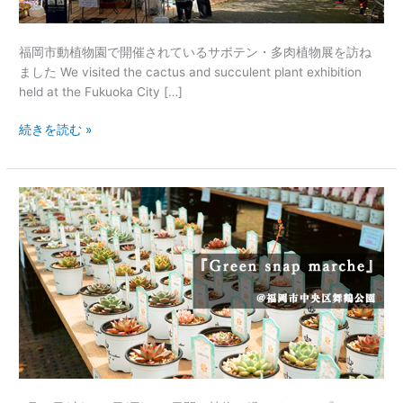
@
福
福岡市動植物園で開催されているサボテン・多肉植物展を訪ね
岡
ました We visited the cactus and succulent plant exhibition
市
held at the Fukuoka City […]
動
植
続きを読む »
物
園
【ふ
く
お
か
散
歩
日
和】
今
週
末