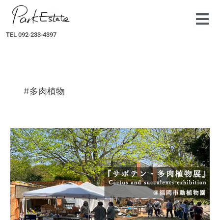
内
容
を
TEL 092-233-4397
ス
キ
ッ
プ
#多肉植物
サ
ボ
テ
ン・
多
肉
植
物
展