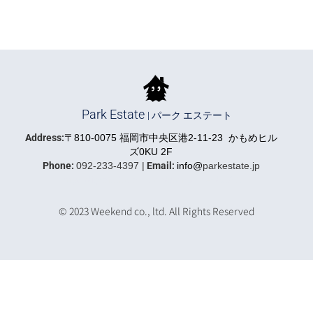
Park Estate
| パーク エステート
Address:
〒810-0075 福岡市中央区港2-11-23 かもめヒル
ズ0KU 2F
Phone:
092-233-4397 |
Email:
info@
parkestate.jp
https://iqrafudosan.com/companies/5591
© 2023 Weekend co., ltd. All Rights Reserved