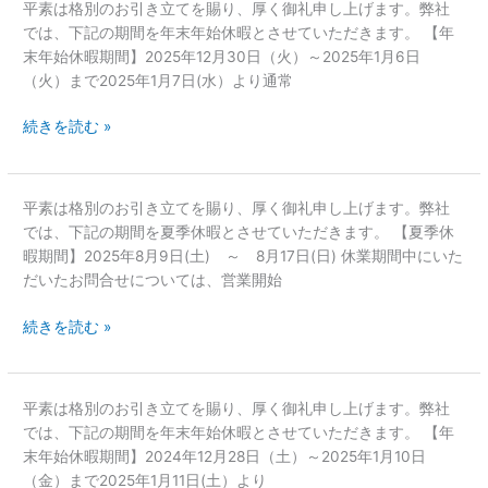
2025
平素は格別のお引き立てを賜り、厚く御礼申し上げます。弊社
日
年
では、下記の期間を年末年始休暇とさせていただきます。 【年
(水)
末
末年始休暇期間】2025年12月30日（火）～2025年1月6日
よ
年
（火）まで2025年1月7日(水）より通常
り
始
2026
続きを読む »
休
年
暇
の
の
営
お
夏
平素は格別のお引き立てを賜り、厚く御礼申し上げます。弊社
業
知
季
では、下記の期間を夏季休暇とさせていただきます。 【夏季休
を
ら
休
暇期間】2025年8月9日(土) ～ 8月17日(日) 休業期間中にいた
開
せ
暇
だいたお問合せについては、営業開始
始
の
い
続きを読む »
お
た
知
し
ら
ま
せ
し
2024
平素は格別のお引き立てを賜り、厚く御礼申し上げます。弊社
た。
年
では、下記の期間を年末年始休暇とさせていただきます。 【年
末
末年始休暇期間】2024年12月28日（土）～2025年1月10日
年
（金）まで2025年1月11日(土）より