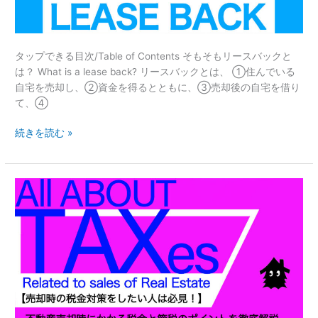
し
も
ま
住
し
み
タップできる目次/Table of Contents そもそもリースバックと
た』
続
は？ What is a lease back? リースバックとは、 ①住んでいる
け
自宅を売却し、②資金を得るとともに、③売却後の自宅を借り
た
て、④
い
方
続きを読む »
必
見!】
リ
【売
ー
却
ス
時
バ
の
ッ
税
ク
金
の
対
仕
策
組
を
み、