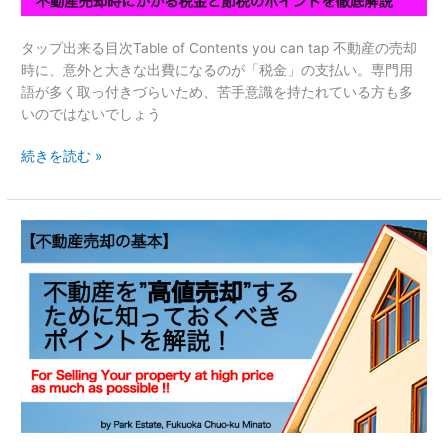
し
実
た
例、
タップ出来る目次Table of Contents you can tap 不動産の売却
い
注
時に、意外と大きな出費になるのが「税金」の支払い。専門用
人
意
語が多く取っ付きづらいため、苦手意識を持たれている方も多
は
点
いのではないでしょう
必
を
見！】
徹
続きを読む »
不
底
動
解
産
説
【不
売
動
却
産
時
売
に
却
か
の
か
基
る
本】
税
不
金
動
と