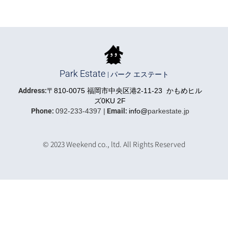
Park Estate
| パーク エステート
Address:
〒810-0075 福岡市中央区港2-11-23 かもめヒル
ズ0KU 2F
Phone:
092-233-4397 |
Email:
info@
parkestate.jp
https://iqrafudosan.com/companies/5591
© 2023 Weekend co., ltd. All Rights Reserved