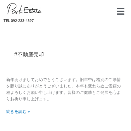
内
容
を
TEL 092-233-4397
ス
キ
ッ
プ
#不動産売却
【新
新年あけましておめでとうございます。旧年中は格別のご厚情
春
を賜り誠にありがとうございました。本年も変わらぬご愛顧の
の
程よろしくお願い申し上げます。皆様のご健勝とご発展を心よ
ご
りお祈り申し上げます。
挨
続きを読む »
拶】
1
月
7