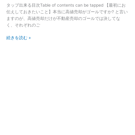
産
節
タップ出来る目次Table of contents can be tapped 【最初にお
を
税
伝えしておきたいこと】本当に高値売却がゴールですか? と言い
高
の
ますのが、高値売却だけが不動産売却のゴールでは決してな
値
ポ
く、それぞれのご
売
イ
却
ン
続きを読む »
す
ト
る
を
た
徹
め
底
に
解
知
説！
っ
て
お
く
べ
き
ポ
イ
ン