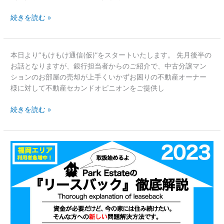
始
続きを読む »
休
暇
の
お
『不
本日より”もけもけ通信(仮)”をスタートいたします。 先月後半の
知
動
お話となりますが、銀行担当者からのご紹介で、中古分譲マン
ら
産
ションのお部屋の売却が上手くいかずお困りの不動産オーナー
せ
セ
様に対して不動産セカンドオピニオンをご提供し
カ
続きを読む »
ン
ド
オ
ピ
【福
ニ
岡
オ
で
ン
自
を
宅
ご
売
提
却
供
後