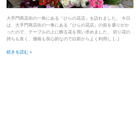
ら
の
大手門商店街の一角にある『ひらの花店』を訪れました。 今日
花
は、大手門商店街の一角にある『ひらの花店』の前を通りがか
店
ったので、テーブルの上に飾る花を買い求めました。 切り花の
@
持ちも良く、価格も良心的なので以前からよく利用し […]
中
央
続きを読む »
区
大
手
門