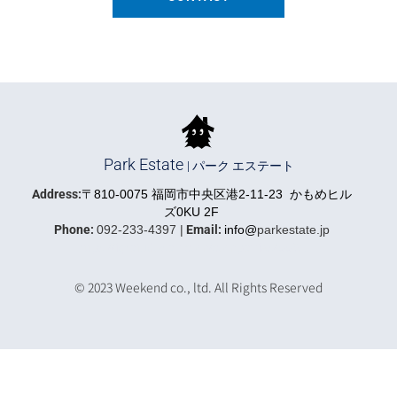
Park Estate
| パーク エステート
Address:
〒810-0075 福岡市中央区港2-11-23 かもめヒル
ズ0KU 2F
Phone:
092-233-4397 |
Email:
info@
parkestate.jp
https://iqrafudosan.com/companies/5591
© 2023 Weekend co., ltd. All Rights Reserved