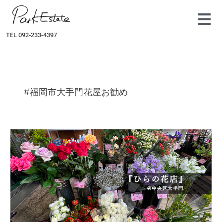
内
容
を
TEL 092-233-4397
ス
キ
ッ
プ
#福岡市大手門花屋お勧め
【ふ
く
お
か
散
歩
日
和】
ひ