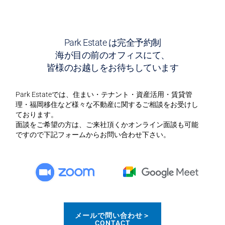
属
専
任
っ
Park Estate は完全予約制
て
海が目の前のオフィスにて、
３
皆様のお越しをお待ちしています
つ
あ
Park Estateでは、住まい・テナント・資産活用・賃貸管
る
理・福岡移住など様々な不動産に関するご相談をお受けし
そ
ております。
の
面談をご希望の方は、ご来社頂くかオンライン面談も可能
違
ですので下記フォームからお問い合わせ下さい。
い
は
何？
ど
れ
を
選
メールで問い合わせ＞
べ
CONTACT