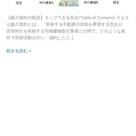
ま
し
【媒介契約の取説】タップできる目次/Table of Contents そもそ
た！】
も媒介契約とは、 『所有する不動産の売却を希望する売主が、
媒
売却仲介を依頼する宅地建物取引業者との間で、どのような条
介
件で売却活動を行い、成約した […]
契
約
続きを読む »
っ
て
な
ぜ
必
要
な
の？
一
般・
専
任・
専