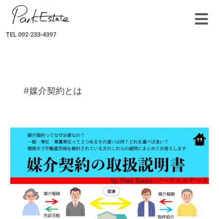
内
容
を
TEL 092-233-4397
ス
キ
ッ
プ
#媒介契約とは
【媒
介
契
約
の
取
説
作
り