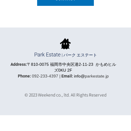
ば
良
い？
福
岡
市
で
不
動
Park Estate
| パーク エステート
産
Address:
〒810-0075 福岡市中央区港2-11-23 かもめヒル
売
ズ0KU 2F
却
Phone:
092-233-4397 |
Email:
info@
parkestate.jp
を
https://iqrafudosan.com/companies/5591
検
討
© 2023 Weekend co., ltd. All Rights Reserved
さ
れ
て
い
る
方