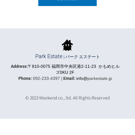
Park Estate
| パーク エステート
Address:
〒810-0075 福岡市中央区港2-11-23 かもめヒル
ズ0KU 2F
Phone:
092-233-4397 |
Email:
info@
parkestate.jp
https://iqrafudosan.com/companies/5591
© 2023 Weekend co., ltd. All Rights Reserved