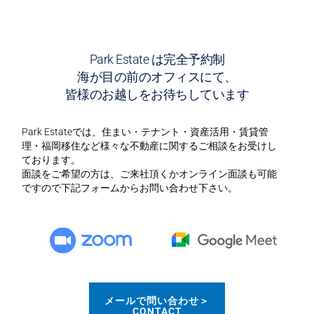
件
を
売
却
Park Estate は完全予約制
し
海が目の前のオフィスにて、
譲
皆様のお越しをお待ちしています
渡
益
Park Estateでは、住まい・テナント・資産活用・賃貸管
を
理・福岡移住など様々な不動産に関するご相談をお受けし
確
ております。
保
面談をご希望の方は、ご来社頂くかオンライン面談も可能
し
ですので下記フォームからお問い合わせ下さい。
た
事
例
メールで問い合わせ＞
CONTACT