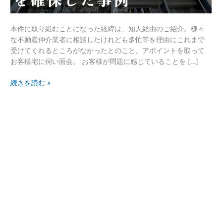
ナ
ス
本件に取り組むことになった経緯は、知人経由のご紹介。様々
が
な不動産仲介業者に相談したけれども多忙等を理由にこれまで
続
受けてくれるところがなかったとのこと。アポイントを取って
い
お客様宅に伺い面会。 お客様が問題に感じていることを […]
た
1R
続きを読む »
マ
ン
シ
ョ
ン
サ
ブ
リ
ー
ス
投
資
物