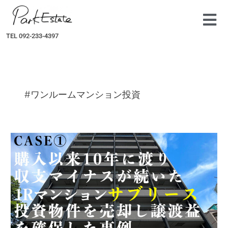
内
容
を
TEL 092-233-4397
ス
キ
ッ
プ
#ワンルームマンション投資
【ParkEstate
事
例
紹
介】
収
支
マ
イ